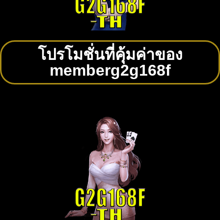
โปรโมชั่นที่คุ้มค่าของ
memberg2g168f