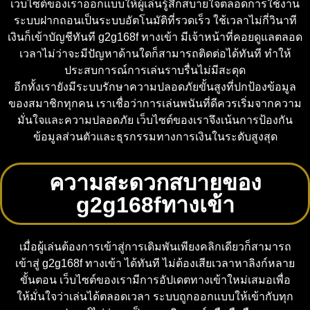
เว็บไซต์ของเราออกแบบให้ผู้เล่นรู้สึกสบายใจตลอดการใช้งาน
ระบบฝากถอนเป็นระบบอัตโนมัติที่รวดเร็ว ใช้เวลาไม่กี่วินาที
เงินก็เข้าบัญชีทันที g2g168f ทางเข้า มีเจ้าหน้าที่คอยดูแลตลอด
เวลาไม่ว่าจะมีปัญหาด้านใดก็สามารถติดต่อได้ทันที ทำให้
ประสบการณ์การเล่นราบรื่นไม่มีสะดุด
อีกทั้งเรายังมีระบบรักษาความปลอดภัยขั้นสูงที่ปกป้องข้อมูล
ของสมาชิกทุกคน เราเชื่อว่าการเล่นพนันที่ดีควรเริ่มจากความ
มั่นใจและความปลอดภัย เว็บไซต์ของเราจึงเน้นการป้องกัน
ข้อมูลส่วนตัวและธุรกรรมทางการเงินในระดับสูงสุด
ความสะดวกสบายของ
g2g168fทางเข้า
เมื่อผู้เล่นต้องการเข้าสู่การเดิมพันเพียงคลิกเดียวก็สามารถ
เข้าสู่ g2g168f ทางเข้า ได้ทันที ไม่ต้องเสียเวลาหาลิงก์หลาย
ขั้นตอน เว็บไซต์ของเรามีการอัปเดตทางเข้าใหม่เสมอเพื่อ
ให้มั่นใจว่าเล่นได้ตลอดเวลา ระบบถูกออกแบบให้เข้ากับทุก