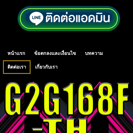
หน้าแรก
ข้อตกลงและเงื่อนไข
บทความ
ติดต่อเรา
เกี่ยวกับเรา